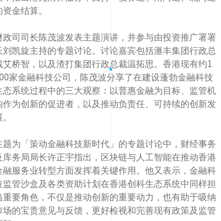
的资金结算。
财政司司长陈茂波发表主题演讲，并参与由投资推广署署
长刘凯旋主持的专题讨论。讨论嘉宾包括滙丰集团行政总
裁艾桥智，以及渣打集团行政总裁温拓思。香港现有约1
200家金融科技公司，陈茂波分享了在建设蓬勃金融科技
生态系统过程中的三大观察：以普惠金融为目标、监管机
构作为创新的促进者，以及推动负责任、可持续的创新发
展。
在题为「策动金融科技新时代」的专题讨论中，财经事务
及库务局局长许正宇指出，区块链与人工智能在推动香港
金融服务业转型方面发挥着关键作用。他又表示，金融科
技监管沙盒及各类资助计划在香港创科生态系统中同样担
当重要角色，不仅是推动创新的重要动力，也有助于吸纳
巿场的宝贵意见与反馈，更好检视和完善现有政策及监管