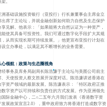
框架。
亚洲基础设施投资银行（亚投行）行长兼董事会主席金立
群出席了主论坛，并就金融创新如何助力自然及生态保护
分享见解。他表示：「如果能将大自然认证为一种资产，
就能使其具备可投资性。我们可通过数字化手段扩大其规
模，从而实现长期可持续发展。」他更宣布亚投行计划在
港设立办事处，以满足其不断增长的业务需要。
从心领航：政策与生态圈视角
财经事务及库务局副局长陈浩濂于主论坛与美图公司前主
席、天使投资人蔡文胜展开深度对话。陈浩濂讲述香港在
数字资产领域的最新发展。陈浩濂表示：「特区政府正推
动数字资产以可持续和负责任的方式发展。作为亚洲领先
的国际金融中心，二○二五年六月我们发表《香港数字资
产发展政策宣言2.0》，重申政府致力将香港打造成数字资