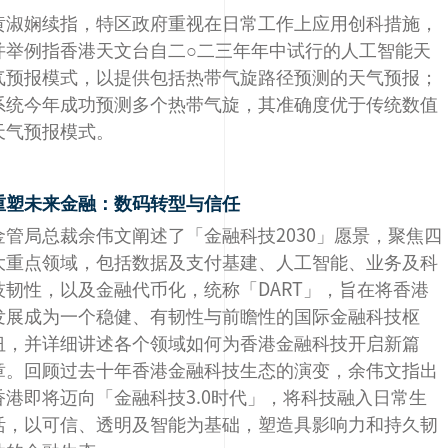
黄淑娴续指，特区政府重视在日常工作上应用创科措施，
并举例指香港天文台自二○二三年年中试行的人工智能天
气预报模式，以提供包括热带气旋路径预测的天气预报；
系统今年成功预测多个热带气旋，其准确度优于传统数值
天气预报模式。
重塑未来金融：数码转型与信任
金管局总裁余伟文阐述了「金融科技2030」愿景，聚焦四
大重点领域，包括数据及支付基建、人工智能、业务及科
技韧性，以及金融代币化，统称「DART」，旨在将香港
发展成为一个稳健、有韧性与前瞻性的国际金融科技枢
纽，并详细讲述各个领域如何为香港金融科技开启新篇
章。回顾过去十年香港金融科技生态的演变，余伟文指出
香港即将迈向「金融科技3.0时代」，将科技融入日常生
活，以可信、透明及智能为基础，塑造具影响力和持久韧