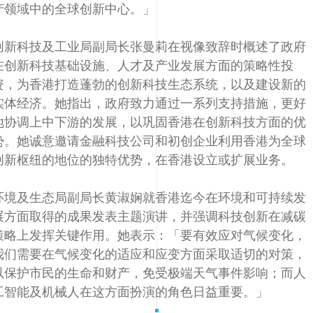
产领域中的全球创新中心。」
创新科技及工业局副局长张曼莉在视像致辞时概述了政府
在创新科技基础设施、人才及产业发展方面的策略性投
资，为香港打造蓬勃的创新科技生态系统，以及建设新的
实体经济。她指出，政府致力通过一系列支持措施，更好
地协调上中下游的发展，以巩固香港在创新科技方面的优
势。她诚意邀请金融科技公司和初创企业利用香港为全球
创新枢纽的地位的独特优势，在香港设立或扩展业务。
环境及生态局副局长黄淑娴就香港迄今在环境和可持续发
展方面取得的成果发表主题演讲，并强调科技创新在减碳
策略上发挥关键作用。她表示：「要有效应对气候变化，
我们需要在气候变化的适应和应变方面采取适切的对策，
以保护市民的生命和财产，免受极端天气事件影响；而人
工智能及机械人在这方面扮演的角色日益重要。」