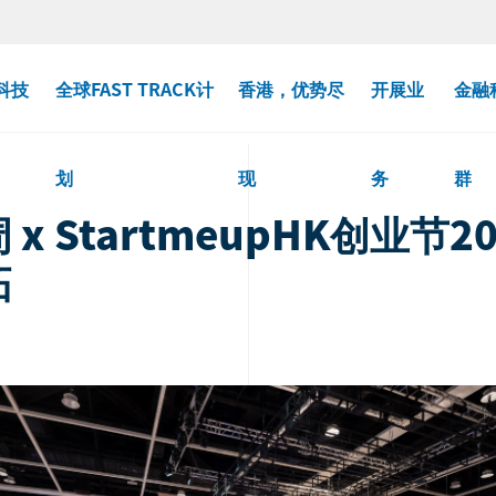
科技
全球FAST TRACK计
香港，优势尽
开展业
金融
划
现
务
群
x StartmeupHK创业节
拓