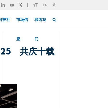
EN
繁
Button Search Desktop
科技社
巿场信
联络我
息
们
2025 共庆十载