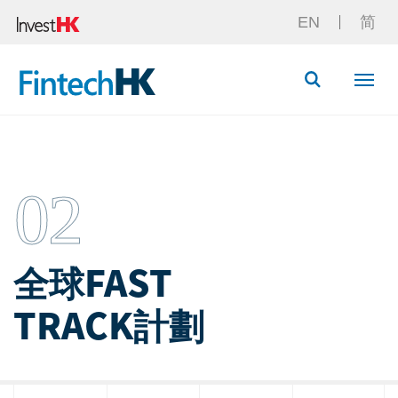
EN
简
Button Searc
02
全球FAST
TRACK計劃