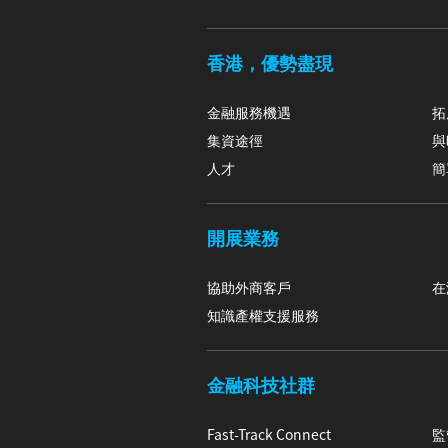
香港，優勢盡現
金融服務機遇
拓
集資途徑
與
人才
簡
開展業務
協助外商客戶
在
知識產權支援服務
金融科技社群
Fast-Track Connect
監