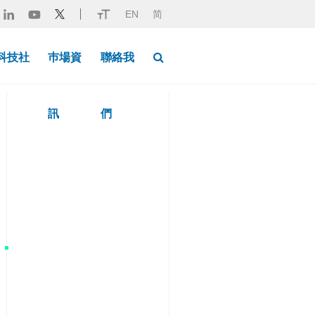
EN
简
Button Search Desktop
科技社
巿場資
聯絡我
訊
們