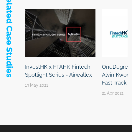
Related Case Studies
InvestHK x FTAHK Fintech
OneDegree
Spotlight Series - Airwallex
Alvin Kwock
Fast Track
13 May 2021
21 Apr 2021